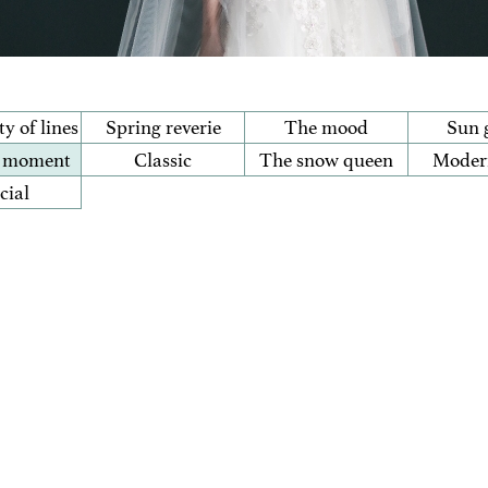
y of lines
Spring reverie
The mood
Sun g
t moment
Classic
The snow queen
Moder
cial