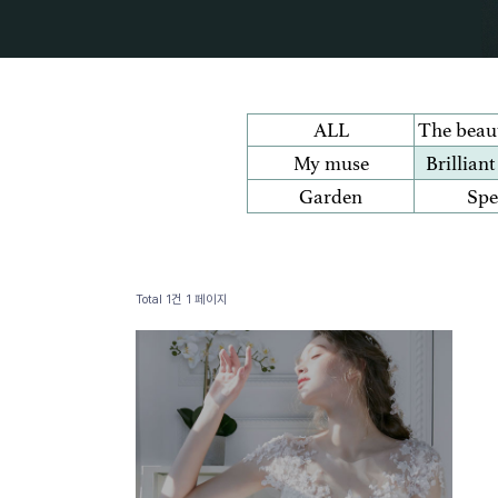
ALL
The beaut
My muse
Brillian
Garden
Spe
Total 1건
1 페이지