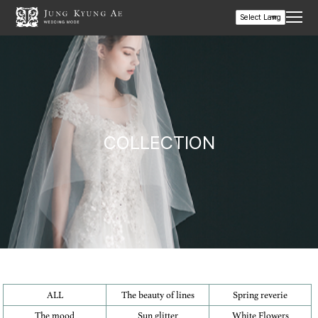
COLLECTION
ALL
The beauty of lines
Spring reverie
The mood
Sun glitter
White Flowers